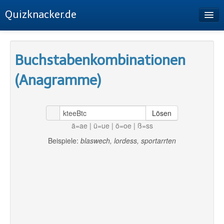
Quizknacker.de
Startseite
Buchstabenkombinationen
Buchstabenkombinationen
(Anagramme)
Sudoku
Buchstabenpermutation
Lösen
Impressum
ä=ae | ü=ue | ö=oe | ß=ss
Datenschutz
Beispiele:
blaswech, lordess, sportarrten