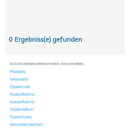
0 Ergebniss(e) gefunden
BUCHSTABENKOMBINATIONEN (ANAGRAMME)
Platslefs
lektanahd
Elpaemrda
Kustorfkahne
kuslastkahne
Srdiarvtdbnn
Kusschutee
benueberraschen