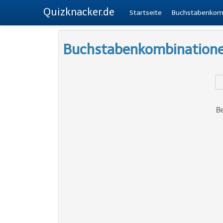
Quizknacker.de
Startseite
Buchstabenkom
Buchstabenkombination
Be