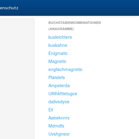
enschutz
BUCHSTABENKOMBINATIONEN
(ANAGRAMME)
kusleichtere
kuskahne
Enigmatic
Magnetic
englischmagnetic
Platslefs
Ampelerda
Uifilhkfttetugce
dallvedyoe
Eil
Aabeknnrs
Mdmdfs
Uvshgneor