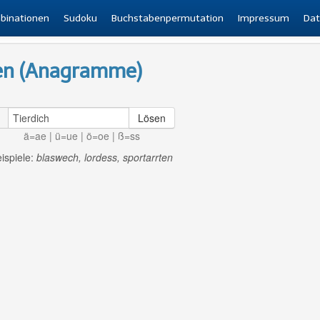
binationen
Sudoku
Buchstabenpermutation
Impressum
Dat
en (Anagramme)
Lösen
ä=ae | ü=ue | ö=oe | ß=ss
ispiele:
blaswech, lordess, sportarrten