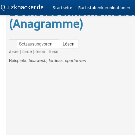
Quizknacker.de
Buchstabenkombinatio
Startseite
Buchstabenkombinationen
(Anagramme)
Lösen
ä=ae | ü=ue | ö=oe | ß=ss
Beispiele:
blaswech, lordess, sportarrten