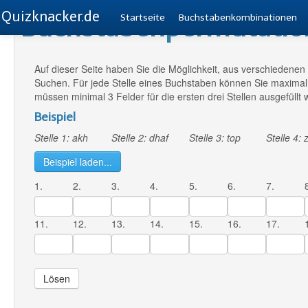
Quizknacker.de
Buchstabenpermutatio
Startseite
Buchstabenkombinationen
Auf dieser Seite haben Sie die Möglichkeit, aus verschiedene
Suchen. Für jede Stelle eines Buchstaben können Sie maxima
müssen minimal 3 Felder für die ersten drei Stellen ausgefüllt
Beispiel
Stelle 1: akh
Stelle 2: dhaf
Stelle 3: top
Stelle 4: z
Beispiel laden...
1.
2.
3.
4.
5.
6.
7.
11.
12.
13.
14.
15.
16.
17.
Lösen