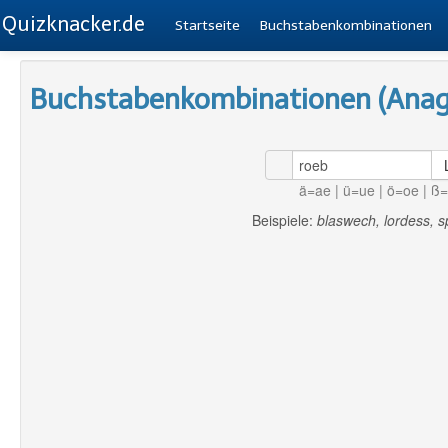
Quizknacker.de
Startseite
Buchstabenkombinationen
Buchstabenkombinationen (Ana
ä=ae | ü=ue | ö=oe | ß
Beispiele:
blaswech, lordess, s