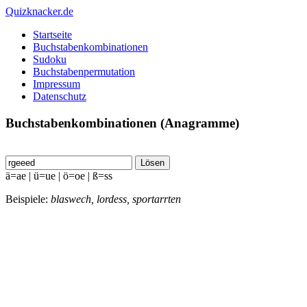
Quizknacker.de
Startseite
Buchstabenkombinationen
Sudoku
Buchstabenpermutation
Impressum
Datenschutz
Buchstabenkombinationen (Anagramme)
Lösen
ä=ae | ü=ue | ö=oe | ß=ss
Beispiele:
blaswech, lordess, sportarrten