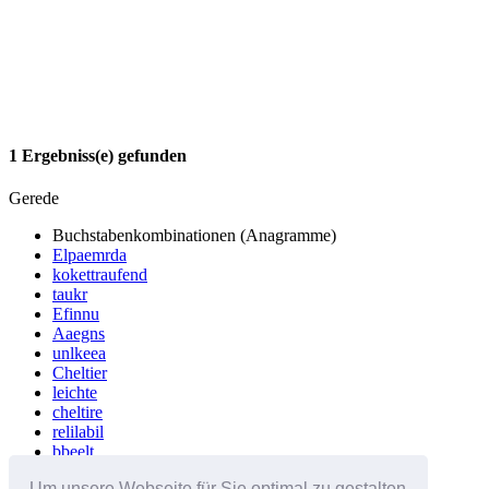
1 Ergebniss(e) gefunden
Gerede
Buchstabenkombinationen (Anagramme)
Elpaemrda
kokettraufend
taukr
Efinnu
Aaegns
unlkeea
Cheltier
leichte
cheltire
relilabil
bbeelt
Adkkor
Um unsere Webseite für Sie optimal zu gestalten