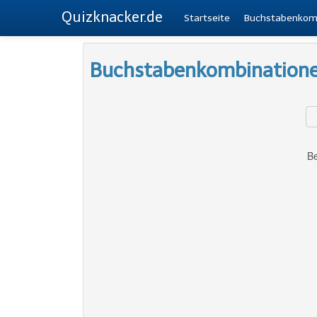
Quizknacker.de
Startseite
Buchstabenkom
Buchstabenkombination
Be