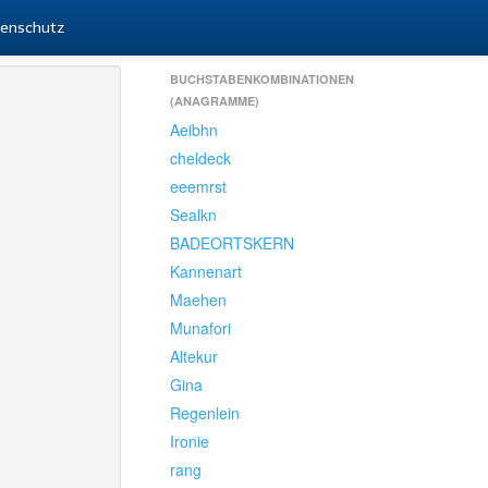
enschutz
BUCHSTABENKOMBINATIONEN
(ANAGRAMME)
Aeibhn
cheldeck
eeemrst
Sealkn
BADEORTSKERN
Kannenart
Maehen
Munafori
Altekur
Gina
Regenlein
Ironie
rang