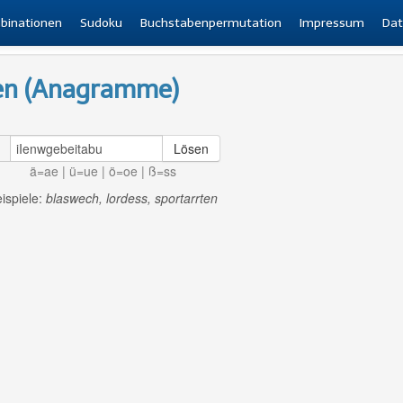
binationen
Sudoku
Buchstabenpermutation
Impressum
Dat
en (Anagramme)
Lösen
ä=ae | ü=ue | ö=oe | ß=ss
ispiele:
blaswech, lordess, sportarrten