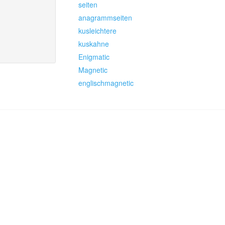
seiten
anagrammseiten
kusleichtere
kuskahne
Enigmatic
Magnetic
englischmagnetic