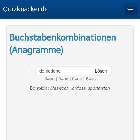
Quizknacker.de
Startseite
Buchstabenkombinationen
Buchstabenkombinationen
(Anagramme)
Sudoku
Buchstabenpermutation
Lösen
Impressum
ä=ae | ü=ue | ö=oe | ß=ss
Datenschutz
Beispiele:
blaswech, lordess, sportarrten