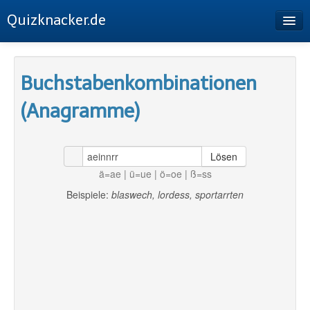
Quizknacker.de
Startseite
Buchstabenkombinationen
Buchstabenkombinationen
(Anagramme)
Sudoku
Buchstabenpermutation
Lösen
Impressum
ä=ae | ü=ue | ö=oe | ß=ss
Datenschutz
Beispiele:
blaswech, lordess, sportarrten