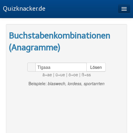
Quizknacker.de
Startseite
Buchstabenkombinationen
Buchstabenkombinationen
(Anagramme)
Sudoku
Buchstabenpermutation
Lösen
Impressum
ä=ae | ü=ue | ö=oe | ß=ss
Datenschutz
Beispiele:
blaswech, lordess, sportarrten