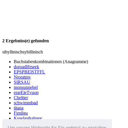
2 Ergebniss(e) gefunden
sibyllinisch
sybillinisch
Buchstabenkombinationen (Anagramme)
doroadHrseek
EPSPBEISTFFL
Ntoratprs
SIRSAU
monsunnebel
erarEleTvuop
Cheltier
schwimmbad
titana
Firnliga
Kuselastkahnee
Kuselastkahn
Um unsere Webseite für Sie optimal zu gestalten