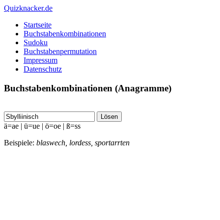
Quizknacker.de
Startseite
Buchstabenkombinationen
Sudoku
Buchstabenpermutation
Impressum
Datenschutz
Buchstabenkombinationen (Anagramme)
Lösen
ä=ae | ü=ue | ö=oe | ß=ss
Beispiele:
blaswech, lordess, sportarrten