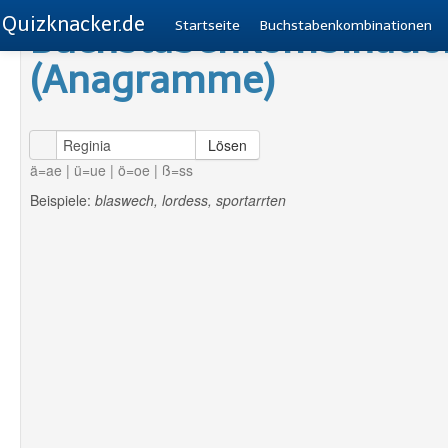
Quizknacker.de
Buchstabenkombinatio
Startseite
Buchstabenkombinationen
(Anagramme)
Lösen
ä=ae | ü=ue | ö=oe | ß=ss
Beispiele:
blaswech, lordess, sportarrten