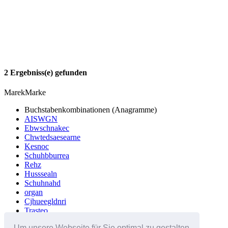
2 Ergebniss(e) gefunden
Marek
Marke
Buchstabenkombinationen (Anagramme)
AISWGN
Ebwschnakec
Chwtedsaesearne
Kesnoc
Schuhbburrea
Rehz
Husssealn
Schuhnahd
organ
Cjhueegldnri
Trasteo
Nachle
Um unsere Webseite für Sie optimal zu gestalten