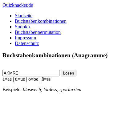
Quizknacker.de
Startseite
Buchstabenkombinationen
Sudoku
Buchstabenpermutation
Impressum
Datenschutz
Buchstabenkombinationen (Anagramme)
Lösen
ä=ae | ü=ue | ö=oe | ß=ss
Beispiele:
blaswech, lordess, sportarrten