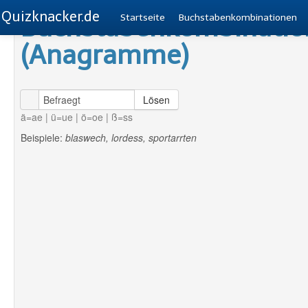
Quizknacker.de
Buchstabenkombinatio
Startseite
Buchstabenkombinationen
(Anagramme)
Lösen
ä=ae | ü=ue | ö=oe | ß=ss
Beispiele:
blaswech, lordess, sportarrten