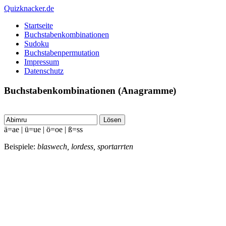
Quizknacker.de
Startseite
Buchstabenkombinationen
Sudoku
Buchstabenpermutation
Impressum
Datenschutz
Buchstabenkombinationen (Anagramme)
Lösen
ä=ae | ü=ue | ö=oe | ß=ss
Beispiele:
blaswech, lordess, sportarrten