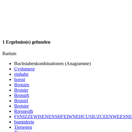
1 Ergebniss(e) gefunden
Barium
Buchstabenkombinationen (Anagramme)
Uvshgneor
einhabe
horsst
Brotsirn
Brotsirr
Brotsirh
Brotsirl
Brotsire
Rresneolh
FSNIZZEWISENENSHFEIWNEHCUSIUZCEENWEESNE
bummlerin
Tiersegen